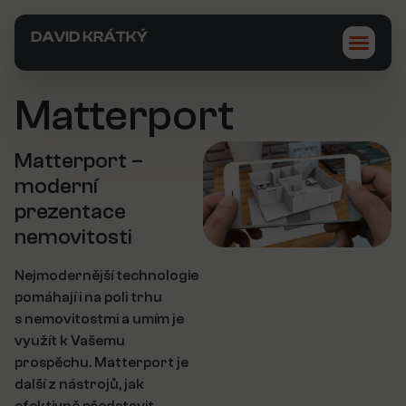
Matterport
Matterport –
moderní
prezentace
nemovitosti
Nejmodernější technologie
pomáhají i na poli trhu
s nemovitostmi a umím je
využít k Vašemu
prospěchu. Matterport je
další z nástrojů, jak