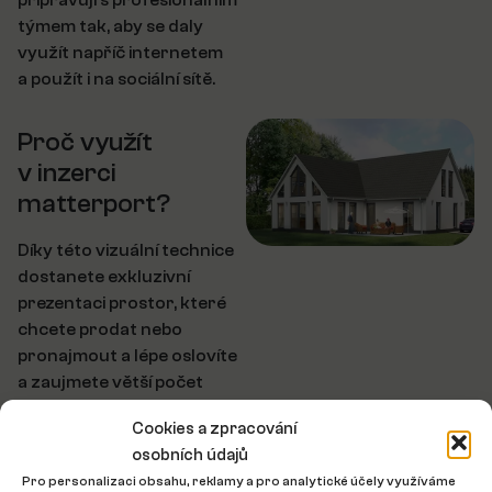
připravuji s profesionálním
týmem tak, aby se daly
využít napříč internetem
a použít i na sociální sítě.
Proč využít
v inzerci
matterport?
Díky této vizuální technice
dostanete exkluzivní
prezentaci prostor, které
chcete prodat nebo
pronajmout a lépe oslovíte
a zaujmete větší počet
zájemců. Zájemce bude mít
Cookies a zpracování
pocit, že se nachází přímo
osobních údajů
v místě, které poptává.
Pro personalizaci obsahu, reklamy a pro analytické účely využíváme