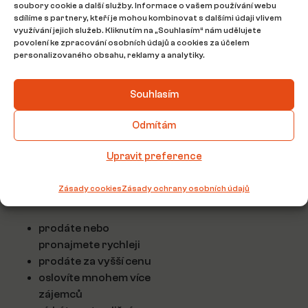
soubory cookie a další služby. Informace o vašem používání webu
Podobný vjem se používá
sdílíme s partnery, kteří je mohou kombinovat s dalšími údaji vlivem
například u počítačových
využívání jejich služeb. Kliknutím na „Souhlasím“ nám udělujete
povolení ke zpracování osobních údajů a cookies za účelem
her a díky tomu se
personalizovaného obsahu, reklamy a analytiky.
dokážete zosobnit
s prostorem kolem vás.
Souhlasím
Zvýší se atraktivita celé
inzerce i možná prodejní
Odmítám
cena nebo cena za
pronájem.
Upravit preference
Ve zkratce tedy lze říci to,
Zásady cookies
Zásady ochrany osobních údajů
že:
prodáte nebo
pronajmete rychleji
prodáte za vyšší cenu
oslovíte mnohem více
zájemců