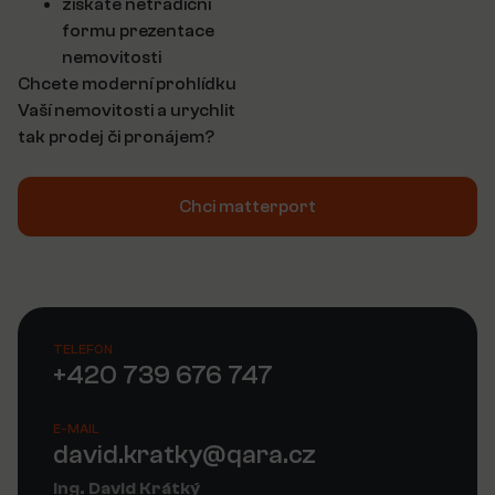
získáte netradiční
formu prezentace
nemovitosti
Chcete moderní prohlídku
Vaší nemovitosti a urychlit
tak prodej či pronájem?
Chci matterport
TELEFON
+420 739 676 747
E-MAIL
david.kratky@qara.cz
Ing. David Krátký