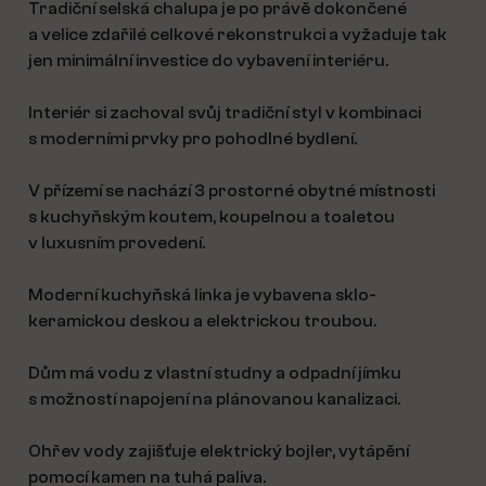
Tradiční selská chalupa je po právě dokončené
a velice zdařilé celkové rekonstrukci a vyžaduje tak
jen minimální investice do vybavení interiéru.
Interiér si zachoval svůj tradiční styl v kombinaci
s moderními prvky pro pohodlné bydlení.
V přízemí se nachází 3 prostorné obytné místnosti
s kuchyňským koutem, koupelnou a toaletou
v luxusním provedení.
Moderní kuchyňská linka je vybavena sklo-
keramickou deskou a elektrickou troubou.
Dům má vodu z vlastní studny a odpadní jímku
s možností napojení na plánovanou kanalizaci.
Ohřev vody zajišťuje elektrický bojler, vytápění
pomocí kamen na tuhá paliva.