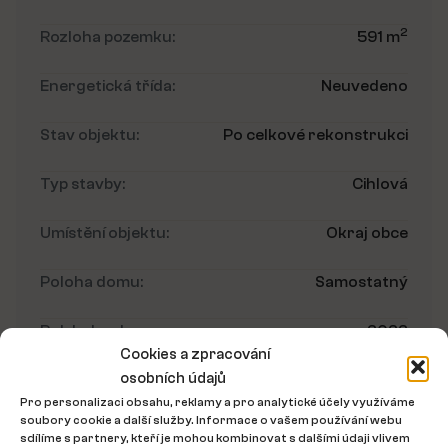
2
Rozloha pozemku:
591 m
Energetická třída:
Neuvedeno
Stav objektu:
Po celkové rekonstrukci
Typ stavby:
Cihlová
Umístění objektu:
Okraj obce
Poloha domu:
Samostatný
Rok kolaudace:
2022
Cookies a zpracování
osobních údajů
Bezbariérový přístup:
Ne
Pro personalizaci obsahu, reklamy a pro analytické účely využíváme
soubory cookie a další služby. Informace o vašem používání webu
Umístění nemovitosti
sdílíme s partnery, kteří je mohou kombinovat s dalšími údaji vlivem