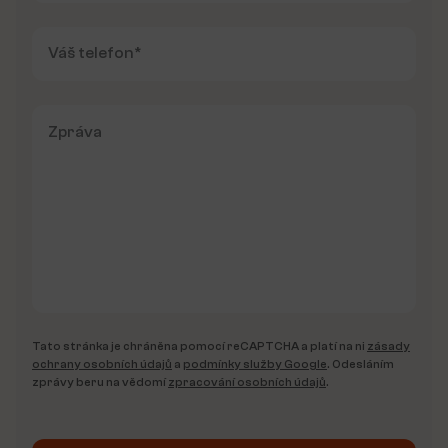
Tato stránka je chráněna pomocí reCAPTCHA a platí na ni
zásady
ochrany osobních údajů
a
podmínky služby Google
. Odesláním
zprávy beru na vědomí
zpracování osobních údajů
.