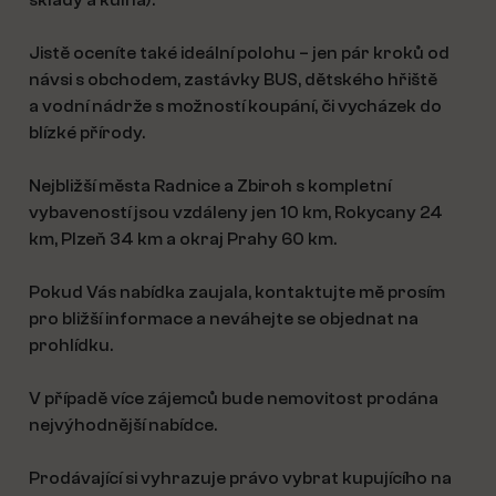
sklady a kůlna).
Jistě oceníte také ideální polohu – jen pár kroků od
návsi s obchodem, zastávky BUS, dětského hřiště
a vodní nádrže s možností koupání, či vycházek do
blízké přírody.
Nejbližší města Radnice a Zbiroh s kompletní
vybaveností jsou vzdáleny jen 10 km, Rokycany 24
km, Plzeň 34 km a okraj Prahy 60 km.
Pokud Vás nabídka zaujala, kontaktujte mě prosím
pro bližší informace a neváhejte se objednat na
prohlídku.
V případě více zájemců bude nemovitost prodána
nejvýhodnější nabídce.
Prodávající si vyhrazuje právo vybrat kupujícího na