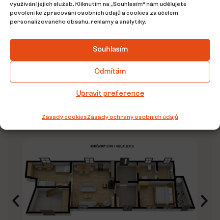
využívání jejich služeb. Kliknutím na „Souhlasím“ nám udělujete
povolení ke zpracování osobních údajů a cookies za účelem
personalizovaného obsahu, reklamy a analytiky.
Souhlasím
Odmítám
Upravit preference
Zásady cookies
Zásady ochrany osobních údajů
Půdorys nemovitosti