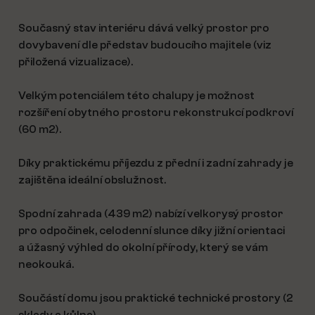
Současný stav interiéru dává velký prostor pro
dovybavení dle představ budoucího majitele (viz
přiložená vizualizace).
Velkým potenciálem této chalupy je možnost
rozšíření obytného prostoru rekonstrukcí podkroví
(60 m2).
Díky praktickému příjezdu z přední i zadní zahrady je
zajištěna ideální obslužnost.
Spodní zahrada (439 m2) nabízí velkorysý prostor
pro odpočinek, celodenní slunce díky jižní orientaci
a úžasný výhled do okolní přírody, který se vám
neokouká.
Součástí domu jsou praktické technické prostory (2