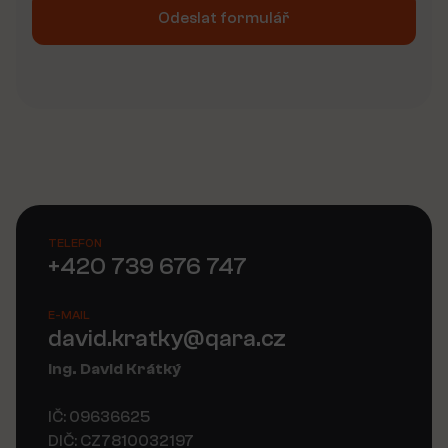
Odeslat formulář
Alternative:
TELEFON
+420 739 676 747
E-MAIL
david.kratky@qara.cz
Ing. David Krátký
IČ: 09636625
DIČ: CZ7810032197