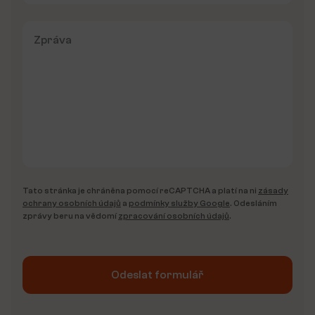
Tato stránka je chráněna pomocí reCAPTCHA a platí na ni
zásady
ochrany osobních údajů
a
podmínky služby Google
. Odesláním
zprávy beru na vědomí
zpracování osobních údajů
.
Odeslat formulář
Alternative: