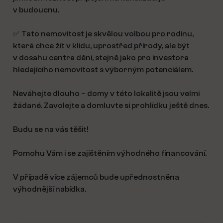
v budoucnu.
✅ Tato nemovitost je skvělou volbou pro rodinu,
která chce žít v klidu, uprostřed přírody, ale být
v dosahu centra dění, stejně jako pro investora
hledajícího nemovitost s výborným potenciálem.
Neváhejte dlouho – domy v této lokalitě jsou velmi
žádané. Zavolejte a domluvte si prohlídku ještě dnes.
Budu se na vás těšit!
Pomohu Vám i se zajištěním výhodného financování.
V případě více zájemců bude upřednostněna
výhodnější nabídka.