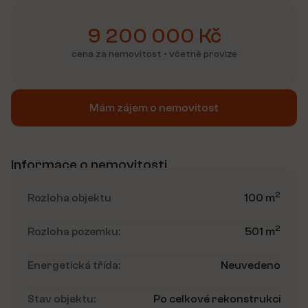
9 200 000 Kč
cena za nemovitost • včetně provize
Mám zájem o nemovitost
Informace o nemovitosti
2
Rozloha objektu
100 m
2
Rozloha pozemku:
501 m
Energetická třída:
Neuvedeno
Stav objektu:
Po celkové rekonstrukci