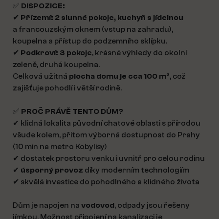
✅
DISPOZICE:
✔
Přízemí: 2 slunné pokoje, kuchyň s jídelnou
a francouzským oknem (vstup na zahradu),
koupelna a přístup do podzemního sklípku.
✔
Podkroví: 3 pokoje
, krásné výhledy do okolní
zeleně, druhá koupelna.
Celková užitná
plocha domu je cca 100 m²
, což
zajišťuje pohodlí i větší rodině.
✅
PROČ PRÁVĚ TENTO DŮM?
✔ klidná lokalita původní chatové oblasti s přírodou
všude kolem, přitom výborná dostupnost do Prahy
(10 min na metro Kobylisy)
✔ dostatek prostoru venku i uvnitř pro celou rodinu
✔
úsporný provoz
díky moderním technologiím
✔ skvělá investice do pohodlného a klidného života
Dům je napojen na
vodovod
, odpady jsou řešeny
jímkou. Možnost připojení na kanalizaci je