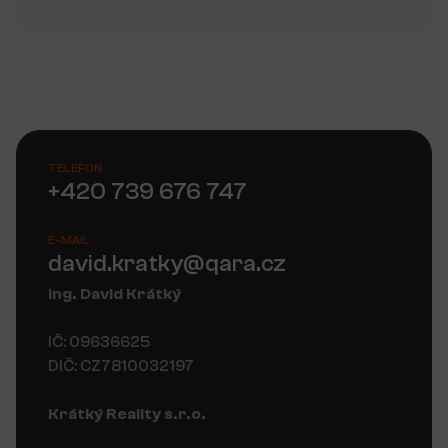
TELEFON
+420 739 676 747
E-MAIL
david.kratky@qara.cz
Ing. David Krátký
IČ: 09636625
DIČ: CZ7810032197
Krátký Reality s.r.o.