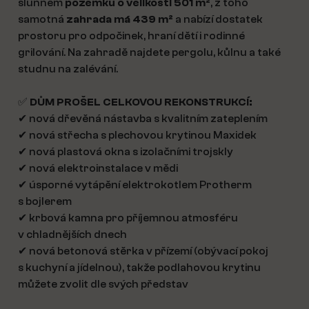
slunném
pozemku o velikosti 501 m²
, z toho
samotná
zahrada má 439 m²
a nabízí dostatek
prostoru pro odpočinek, hraní dětí i rodinné
grilování. Na zahradě najdete pergolu, kůlnu a také
studnu na zalévání.
✅
DŮM PROŠEL CELKOVOU REKONSTRUKCÍ:
✔ nová dřevěná nástavba s kvalitním zateplením
✔ nová střecha s plechovou krytinou Maxidek
✔ nová plastová okna s izolačními trojskly
✔ nová elektroinstalace v mědi
✔ úsporné vytápění elektrokotlem Protherm
s bojlerem
✔ krbová kamna pro příjemnou atmosféru
v chladnějších dnech
✔ nová betonová stěrka v přízemí (obývací pokoj
s kuchyní a jídelnou), takže podlahovou krytinu
můžete zvolit dle svých představ