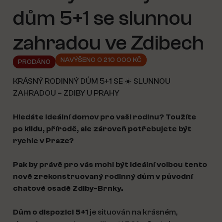
dům 5+1 se slunnou
zahradou ve Zdibech
NAVÝŠENO O 210 000 KČ
PRODÁNO
KRÁSNÝ RODINNÝ DŮM 5+1 SE ☀️ SLUNNOU
ZAHRADOU – ZDIBY U PRAHY
Hledáte ideální domov pro vaši rodinu? Toužíte
po klidu, přírodě, ale zároveň potřebujete být
rychle v Praze?
Pak by právě pro vás mohl být ideální volbou tento
nově zrekonstruovaný rodinný dům v původní
chatové osadě Zdiby-Brnky.
Dům o dispozici 5+1
je situován na krásném,