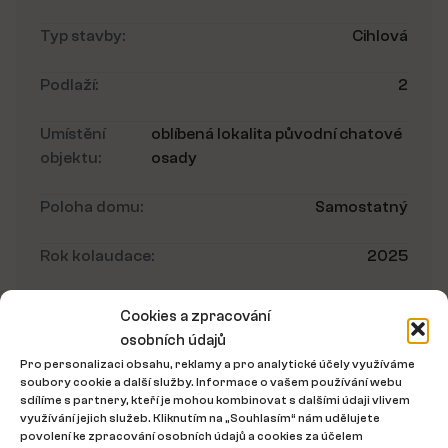
Typ stavby:
Cihlová
Podlaží:
2
Umístění
oblíbená lokalita původní chatové
objektu:
osady
Poloha domu:
Samostatný
Rok kolaudace:
2025
Bezbariérový přístup:
Ne
Cookies a zpracování
osobních údajů
Umístění nemovitosti
Pro personalizaci obsahu, reklamy a pro analytické účely využíváme
soubory cookie a další služby. Informace o vašem používání webu
sdílíme s partnery, kteří je mohou kombinovat s dalšími údaji vlivem
využívání jejich služeb. Kliknutím na „Souhlasím“ nám udělujete
povolení ke zpracování osobních údajů a cookies za účelem