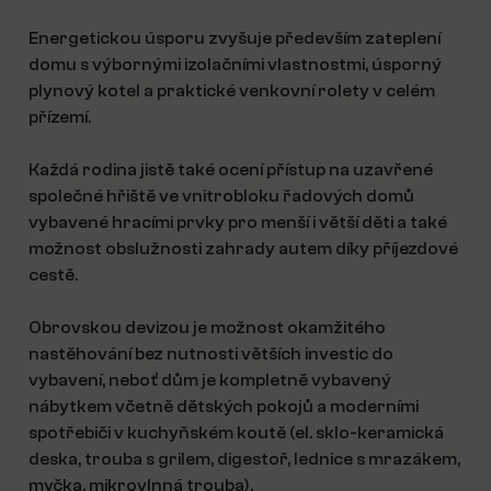
Energetickou úsporu zvyšuje především zateplení
domu s výbornými izolačními vlastnostmi, úsporný
plynový kotel a praktické venkovní rolety v celém
přízemí.
Každá rodina jistě také ocení přístup na uzavřené
společné hřiště ve vnitrobloku řadových domů
vybavené hracími prvky pro menší i větší děti a také
možnost obslužnosti zahrady autem díky příjezdové
cestě.
Obrovskou devizou je možnost okamžitého
nastěhování bez nutnosti větších investic do
vybavení, neboť dům je kompletně vybavený
nábytkem včetně dětských pokojů a moderními
spotřebiči v kuchyňském koutě (el. sklo-keramická
deska, trouba s grilem, digestoř, lednice s mrazákem,
myčka, mikrovlnná trouba).