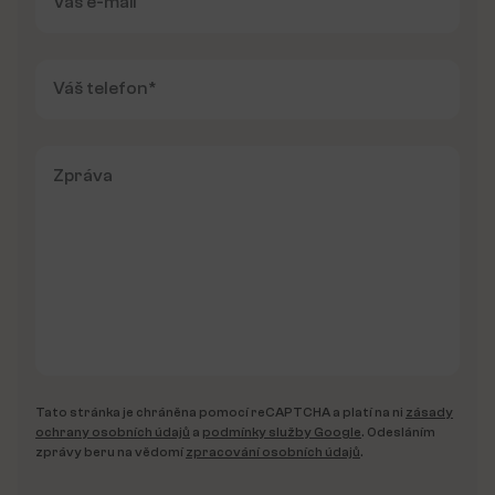
Tato stránka je chráněna pomocí reCAPTCHA a platí na ni
zásady
ochrany osobních údajů
a
podmínky služby Google
. Odesláním
zprávy beru na vědomí
zpracování osobních údajů
.