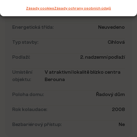
Zásady cookies
Zásady ochrany osobních údajů
2
Rozloha pozemku:
430 m
Energetická třída:
Neuvedeno
Typ stavby:
Cihlová
Podlaží:
2. nadzemní podlaží
Umístění
V atraktivní lokalitě blízko centra
objektu:
Berouna
Poloha domu:
Řadový dům
Rok kolaudace:
2008
Bezbariérový přístup:
Ne