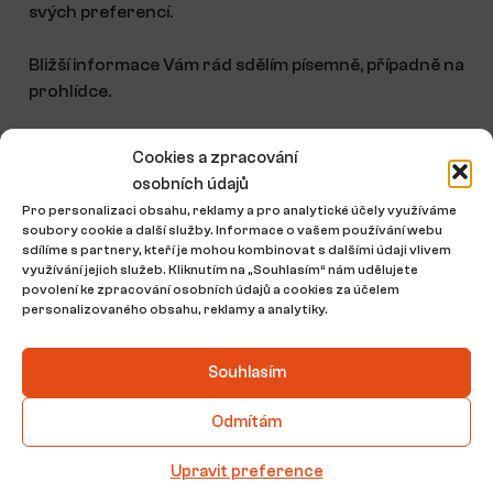
svých preferencí.
Bližší informace Vám rád sdělím písemně, případně na
prohlídce.
Cookies a zpracování
osobních údajů
Pro personalizaci obsahu, reklamy a pro analytické účely využíváme
35 000 Kč
soubory cookie a další služby. Informace o vašem používání webu
sdílíme s partnery, kteří je mohou kombinovat s dalšími údaji vlivem
cena za nemovitost • včetně provize
využívání jejich služeb. Kliknutím na „Souhlasím“ nám udělujete
povolení ke zpracování osobních údajů a cookies za účelem
personalizovaného obsahu, reklamy a analytiky.
Mám zájem o nemovitost
Souhlasím
Odmítám
Informace o nemovitosti
Upravit preference
2
Rozloha objektu
143 m