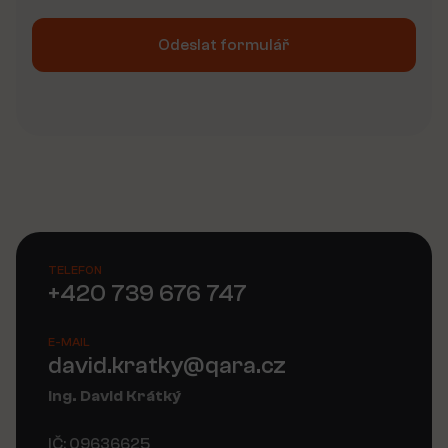
Odeslat formulář
Alternative:
TELEFON
+420 739 676 747
E-MAIL
david.kratky@qara.cz
Ing. David Krátký
IČ: 09636625