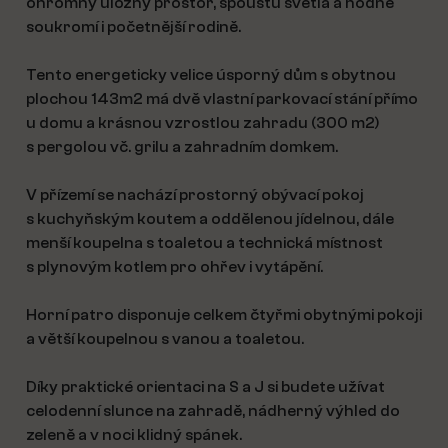
ohromný úložný prostor, spoustu světla a hodně
soukromí i početnější rodině.
Tento energeticky velice úsporný dům s obytnou
plochou 143m2 má dvě vlastní parkovací stání přímo
u domu a krásnou vzrostlou zahradu (300 m2)
s pergolou vč. grilu a zahradním domkem.
V přízemí se nachází prostorný obývací pokoj
s kuchyňským koutem a oddělenou jídelnou, dále
menší koupelna s toaletou a technická místnost
s plynovým kotlem pro ohřev i vytápění.
Horní patro disponuje celkem čtyřmi obytnými pokoji
a větší koupelnou s vanou a toaletou.
Díky praktické orientaci na S a J si budete užívat
celodenní slunce na zahradě, nádherný výhled do
zeleně a v noci klidný spánek.