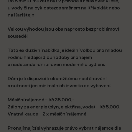
Do 5 minut můžete být v přírodě a relaxovat v lese,
u vody či na cyklostezce směrem na Křivoklát nebo
na Karlštejn.
Velkou výhodou jsou oba naprosto bezproblémoví
sousedé!
Tato exkluzivní nabídka je ideální volbou pro mladou
rodinu hledající dlouhodobý pronájem
a nadstandardní úroveň moderního bydlení.
Dům je k dispozici k okamžitému nastěhování
s nutností jen minimálních investic do vybavení.
Měsíční nájemné – Kč 35.000,-
Zálohy za energie (plyn, elektřina, voda) – Kč 5.000,-
Vratná kauce – 2 x měsíční nájemné
Pronajímající si vyhrazuje právo vybrat nájemce dle