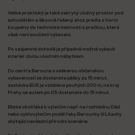
Velice praktický je také zakrytý úložný prostor pod
schodištěm a šikovně řešený shoz prádla z horní
koupelny do technické místnosti s pračkou, která
však není součástí vybavení.
Po vzájemné dohodě je případně možné vybavit
interiér domu vlastním nábytkem.
Do centra Berouna s veškerou občanskou
vybaveností se dostanete pěšky za 15 minut,
zastávka BUS je vzdálena pouhých 200 m, na kraj
Prahy se autem po D5 dostanete do 15 minut.
Blízké okolí láká k výletům např. na rozhlednu Děd
nebo cyklovýletům podél řeky Berounky či Litavky
skýtající nevšední přírodní scenérie.