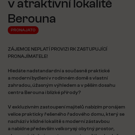
v atraktivní lokalitě
Berouna
PRONAJATO
ZÁJEMCE NEPLATÍ PROVIZI RK ZASTUPUJÍCÍ
PRONAJÍMATELE!
Hledáte nadstandardní a současně praktické
a moderní bydlení v rodinném domě s vlastní
zahradou, úžasným výhledem a v pěším dosahu
centra Berouna i blízké přírody?
V exkluzivním zastoupení majitelů nabízím pronájem
velice prakticky řešeného řadového domu, který se
nachází v klidné lokalitě s moderní zástavbou
a nabídne především velkorysý obytný prostor,