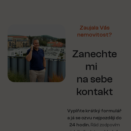
Zaujala Vás
nemovitost?
Zanechte
mi
na sebe
kontakt
Vyplňte krátký formulář
a já se ozvu nejpozději do
24 hodin.
Rád zodpovím