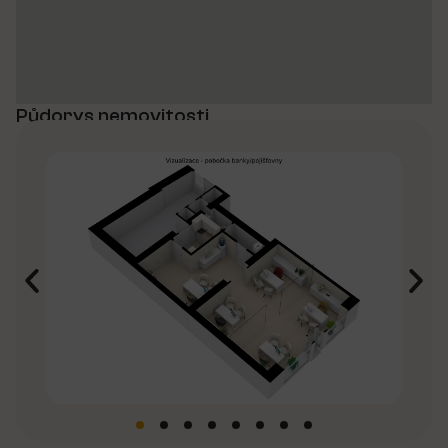
Půdorys nemovitosti