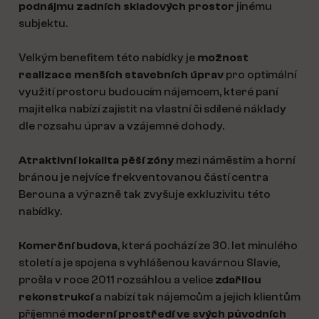
podnájmu zadních skladových prostor
jinému
subjektu.
Velkým benefitem této nabídky je
možnost
realizace menších stavebních úprav
pro optimální
využití prostoru budoucím nájemcem, které paní
majitelka nabízí zajistit na vlastní či sdílené náklady
dle rozsahu úprav a vzájemné dohody.
Atraktivní lokalita pěší zóny
mezi náměstím a horní
bránou je nejvíce frekventovanou částí centra
Berouna a výrazně tak zvyšuje exkluzivitu této
nabídky.
Komerční budova
, která pochází ze 30. let minulého
století a je spojena s vyhlášenou kavárnou Slavie,
prošla v roce 2011 rozsáhlou a velice
zdařilou
rekonstrukcí
a nabízí tak nájemcům a jejich klientům
příjemné
moderní prostředí ve svých původních