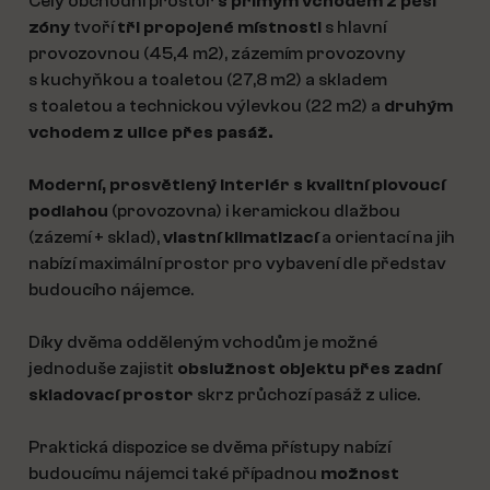
Celý obchodní prostor
s přímým vchodem z pěší
zóny
tvoří
tři propojené místnosti
s hlavní
provozovnou (45,4 m2), zázemím provozovny
s kuchyňkou a toaletou (27,8 m2) a skladem
s toaletou a technickou výlevkou (22 m2) a
druhým
vchodem z ulice přes pasáž.
Moderní, prosvětlený interiér s kvalitní plovoucí
podlahou
(provozovna) i keramickou dlažbou
(zázemí + sklad),
vlastní klimatizací
a orientací na jih
nabízí maximální prostor pro vybavení dle představ
budoucího nájemce.
Díky dvěma odděleným vchodům je možné
jednoduše zajistit
obslužnost objektu přes zadní
skladovací prostor
skrz průchozí pasáž z ulice.
Praktická dispozice se dvěma přístupy nabízí
budoucímu nájemci také případnou
možnost