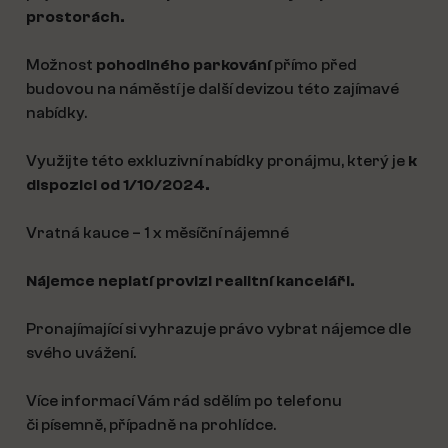
prostorách.
Možnost
pohodlného parkování
přímo před
budovou na náměstí je další devizou této zajímavé
nabídky.
Využijte této exkluzivní nabídky pronájmu, který je
k
dispozici od 1/10/2024.
Vratná kauce – 1 x měsíční nájemné
Nájemce neplatí provizi realitní kanceláři.
Pronajímající si vyhrazuje právo vybrat nájemce dle
svého uvážení.
Více informací Vám rád sdělím po telefonu
či písemně, případně na prohlídce.