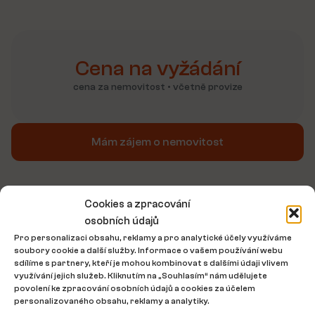
Cena na vyžádání
cena za nemovitost • včetně provize
Mám zájem o nemovitost
Informace o nemovitosti
Cookies a zpracování
osobních údajů
2
Rozloha objektu
95 m
Pro personalizaci obsahu, reklamy a pro analytické účely využíváme
soubory cookie a další služby. Informace o vašem používání webu
sdílíme s partnery, kteří je mohou kombinovat s dalšími údaji vlivem
Energetická třída:
Neuvedeno
využívání jejich služeb. Kliknutím na „Souhlasím“ nám udělujete
povolení ke zpracování osobních údajů a cookies za účelem
personalizovaného obsahu, reklamy a analytiky.
Stav objektu:
Velmi dobrý