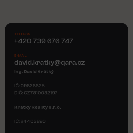
TELEFON
+420 739 676 747
E-MAIL
david.kratky@qara.cz
Ing. David Krátký
IČ: 09636625
DIČ: CZ7810032197
Krátký Reality s.r.o.
IČ: 24403890