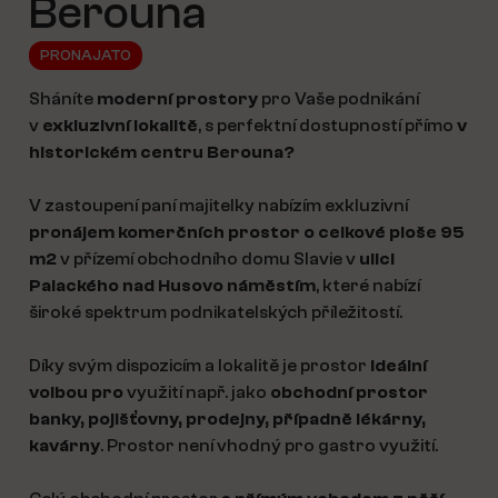
Berouna
PRONAJATO
Sháníte
moderní prostory
pro Vaše podnikání
v
exkluzivní lokalitě
, s perfektní dostupností přímo
v
historickém centru Berouna?
V zastoupení paní majitelky nabízím exkluzivní
pronájem komerčních prostor o celkové ploše 95
m2
v přízemí obchodního domu Slavie v
ulici
Palackého nad Husovo náměstím
, které nabízí
široké spektrum podnikatelských příležitostí.
Díky svým dispozicím a lokalitě je prostor
ideální
volbou pro
využití např. jako
obchodní prostor
banky, pojišťovny, prodejny, případně lékárny,
kavárny
. Prostor není vhodný pro gastro využití.