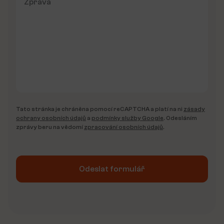
Tato stránka je chráněna pomocí reCAPTCHA a platí na ni
zásady
ochrany osobních údajů
a
podmínky služby Google
. Odesláním
zprávy beru na vědomí
zpracování osobních údajů
.
Odeslat formulář
Alternative: